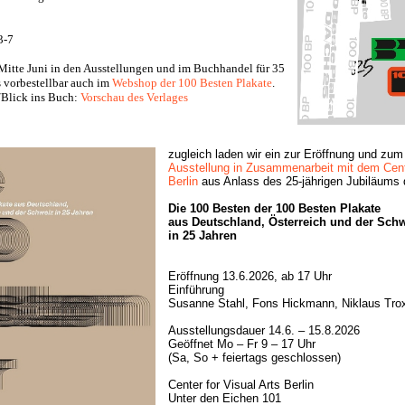
3-7
 Mitte Juni in den Ausstellungen und im Buchhandel für 35
s vorbestellbar auch im
Webshop der 100 Besten Plakate
.
/Blick ins Buch:
Vorschau des Verlages
zugleich laden wir ein zur Eröffnung und zu
Ausstellung in Zusammenarbeit mit dem Cente
Berlin
aus Anlass des 25-jährigen Jubiläums
Die 100 Besten der 100 Besten Plakate
aus Deutschland, Österreich und der Sch
in 25 Jahren
Eröffnung 13.6.2026, ab 17 Uhr
Einführung
Susanne Stahl, Fons Hickmann, Niklaus Trox
Ausstellungsdauer 14.6. – 15.8.2026
Geöffnet Mo – Fr 9 – 17 Uhr
(Sa, So + feiertags geschlossen)
Center for Visual Arts Berlin
Unter den Eichen 101