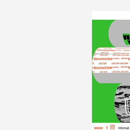
www
f
Infomail 