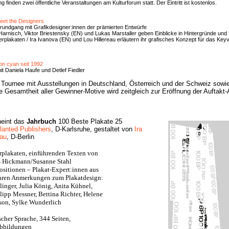
finden zwei öffentliche Veranstaltungen am Kulturforum statt. Der Eintritt ist kostenlos.
eet the Designers
srundgang mit Grafikdesigner:innen der prämierten Entwürfe
arnisch, Viktor Briestensky (EN) und Lukas Marstaller geben Einblicke in Hintergründe und
rplakaten / Ira Ivanova (EN) und Lou Hillereau erläutern ihr grafisches Konzept für das Key
on cyan seit 1992
t Daniela Haufe und Detlef Fiedler
e Tournee mit Ausstellungen in Deutschland, Österreich und der Schweiz sowi
e Gesamtheit aller Gewinner-Motive wird zeitgleich zur Eröffnung der Auftakt-
heint das
Jahrbuch
100 Beste Plakate 25
lanted Publishers
, D-Karlsruhe, gestaltet von
Ira
eau
, D-Berlin
rplakaten, einführenden Texten von
s Hickmann/Susanne Stahl
ositionen – Plakat-Expert:innen aus
ihren Anmerkungen zum Plakatdesign:
linger, Julia König, Anita Kühnel,
lipp Messner, Bettina Richter, Helene
son, Sylke Wunderlich
scher Sprache, 344 Seiten,
Abbildungen