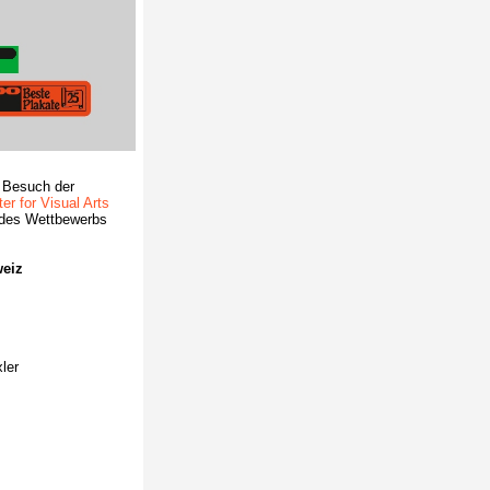
m Besuch der
r for Visual Arts
 des Wettbewerbs
weiz
ler