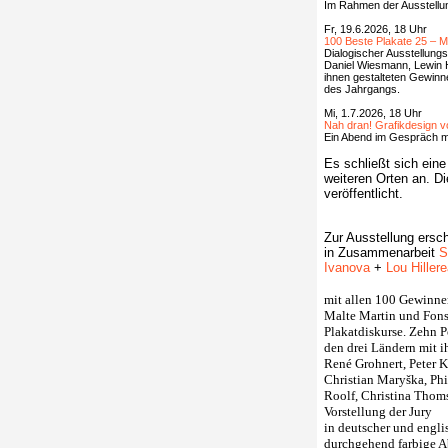
Im Rahmen der Ausstellung 
Fr, 19.6.2026, 18 Uhr
100 Beste Plakate 25 – M
Dialogischer Ausstellung
Daniel Wiesmann, Lewin H
ihnen gestalteten Gewinne
des Jahrgangs.
Mi, 1.7.2026, 18 Uhr
Nah dran! Grafikdesign v
Ein Abend im Gespräch mi
Es schließt sich ein
weiteren Orten an. Di
veröffentlicht.
Zur Ausstellung ersc
in Zusammenarbeit
S
Ivanova
+
Lou Hiller
mit allen 100 Gewinne
Malte Martin und Fon
Plakatdiskurse. Zehn P
den drei Ländern mit 
René Grohnert, Peter K
Christian Maryška, Phi
Roolf, Christina Thom
Vorstellung der Jury
in deutscher und engli
durchgehend farbige 